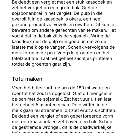
Bekleedt een vergiet met een stuk kaasdoek en
zet het vergiet op een grote bak. Giet de
sojabonenbrei in het vergiet. De pulp in die
overblijft in de kaasdoek is okara, een heel
gezond product vol vezels en eiwitten. Dit kun je
bewaren om andere gerechten van te maken. Het
vocht dat in de bak zit is de sojamelk. Wring de
kaasdoek met de pulp erin goed uit om zo de
laatste melk op te vangen. Schenk vervolgens de
melk terug in de pan. Voeg de groenten en het
tafelzout toe. Laat het geheel zachtjes pruttelen
totdat de groenten gaar zijn.
Tofu maken
Voeg het bitterzout toe aan de 180 ml water en
roer tot het zout is opgelost. Giet dit mengsel in
de pan met de sojamelk. Zet het vuur uit en laat
het geheel 5 minuten staan. De eiwitten in de
melk gaan nu stremmen; dit ziet eruit als schiften.
Bekleed een vergiet of een geperforeerde vorm
met een kaasdoek en zet boven een bak. Schep
de gestremde wrongel, dit is de daadwerkelijke
tofu, met een schuimspaan in de vorm. Het vocht